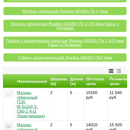
Матрац габионный Ячейка (60x80) Пр 2,4мм
Матрац габионный Ячейка (60х80) Пр 2,4/3,4мм (Цинк и
Полимер
Габион с армирующей панелью Ячейка (60х80) Пр 2,4/3,4мм
(Цинк и Полимер)
Габион цилиндрический Ячейка (60х80) Пр2,4мм
Ширина
Длина
Оптовая
Рознична
Наименование
(м)
(м)
цена
цена
Матрац
2
5
10160
11 540
габионный
руб.
руб.
ГСИ-
М-5х2х0,3-
С60-2,4-Ц
(база+крышка)
Матрац
2
5
14010
15 920
габионный
руб.
руб.