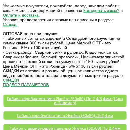
Уважаемые покупатели, пожалуйста, перед началом работы
ознакомьтесь с информацией в разделах
Как сделать заказ?
и
Оплата и доставка
.
Условия предоставления оптовых цен описаны в разделе
Скидки
.
ОПТОВАЯ цена при покупке:
- Габионных сетчатых изделий и Сетки двойного кручения на
сумму свыше 300 тысяч рублей. Цена Мелкий ОПТ - это
Розница -5% от 100 тысяч рублей.
- Сетка-рабицы, Сварной сетки в рулонах, Кладочной сетки,
Сварных габионов, Колючей проволоки, Цельнометаллической
просечно-вытяжной сетки на сумму свыше 150 тысяч рублей.
Цена Мелкий ОПТ - это Розница - 5% от 30 тысяч рублей.
СКИДКИ от оптовой и розничной цены от количества одного
вида приобретенного товара в документе смотрите в разделе:
СКИДКИ
ПОДБОР ПАРАМЕТРОВ
Габион коробчатого типа Ячейка (60х80) Пр 2,4/3,4мм (Цинк
и Полимер)
Габион коробчатого типа Ячейка (60х80) Пр2,4мм
Габион с армирующей панелью Ячейка (60х80) Пр 2,4мм