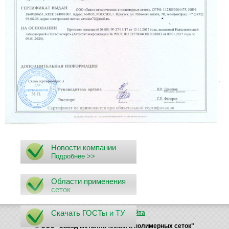
Новости компании
Подробнее >>
Области применения
сеток
Скачать ГОСТы
и ТУ
Поиск
Карта сайта
© ООО "Завод металлических и полимерных сеток"