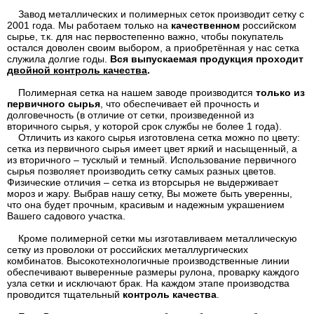
Завод металлических и полимерных сеток производит сетку с
2001 года. Мы работаем только на
качественном
российском
сырье, т.к. для нас первостепенно важно, чтобы покупатель
остался доволен своим выбором, а приобретённая у нас сетка
служила долгие годы.
Вся выпускаемая продукция проходит
двойной контроль качества
.
Полимерная сетка на нашем заводе производится
только из
первичного сырья
, что обеспечивает ей прочность и
долговечность (в отличие от сетки, произведенной из
вторичного сырья, у которой срок службы не более 1 года).
Отличить из какого сырья изготовлена сетка можно по цвету:
сетка из первичного сырья имеет цвет яркий и насыщенный, а
из вторичного – тусклый и темный. Использование первичного
сырья позволяет производить сетку самых разных цветов.
Физические отличия – сетка из вторсырья не выдерживает
мороз и жару. Выбрав нашу сетку, Вы можете быть уверенны,
что она будет прочным, красивым и надежным украшением
Вашего садового участка.
Кроме полимерной сетки мы изготавливаем металлическую
сетку из проволоки от российских металлургических
комбинатов. Высокотехнологичные производственные линии
обеспечивают выверенные размеры рулона, проварку каждого
узла сетки и исключают брак. На каждом этапе производства
проводится тщательный
контроль качества
.