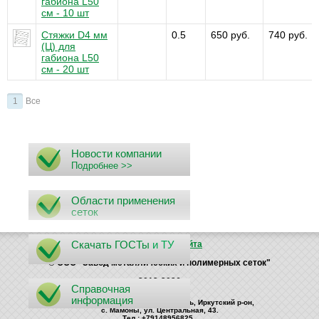
габиона L50
см - 10 шт
Стяжки D4 мм
0.5
650 руб.
740 руб.
(Ц) для
габиона L50
см - 20 шт
1
Все
Новости компании
Подробнее >>
Области применения
сеток
Скачать ГОСТы
и ТУ
Поиск
Карта сайта
© ООО "Завод металлических и полимерных сеток"
2012-2026
Справочная
информация
Россия, 664535, Иркутская область, Иркутский р-он,
с. Мамоны, ул. Центральная, 43.
Тел.: +79148956825,