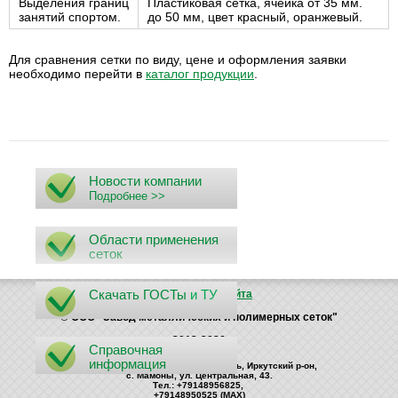
Выделения границ
Пластиковая сетка, ячейка от 35 мм.
занятий спортом.
до 50 мм, цвет красный, оранжевый.
Для сравнения сетки по виду, цене и оформления заявки
необходимо перейти в
каталог продукции
.
Новости компании
Подробнее >>
Области применения
сеток
Скачать ГОСТы
и ТУ
Поиск
Карта сайта
© ООО "Завод металлических и полимерных сеток"
2012-2026
Справочная
информация
Россия, 664535, Иркутская область, Иркутский р-он,
с. Мамоны, ул. Центральная, 43.
Тел.: +79148956825,
+79148950525 (MAX)