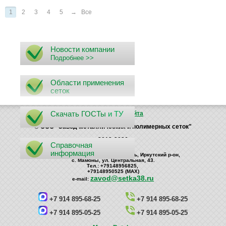
1
2
3
4
5
→
Все
Новости компании
Подробнее >>
Области применения
сеток
Скачать ГОСТы
и ТУ
Поиск
Карта сайта
© ООО "Завод металлических и полимерных сеток"
2012-2026
Справочная
информация
Россия, 664535, Иркутская область, Иркутский р-он,
с. Мамоны, ул. Центральная, 43.
Тел.: +79148956825,
+79148950525 (MAX)
zavod@setka38.ru
е-mail:
+7 914 895-68-25
+7 914 895-68-25
+7 914 895-05-25
+7 914 895-05-25