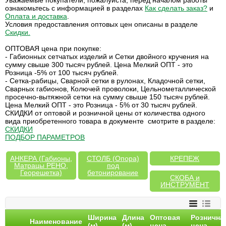
Уважаемые покупатели, пожалуйста, перед началом работы
ознакомьтесь с информацией в разделах
Как сделать заказ?
и
Оплата и доставка
.
Условия предоставления оптовых цен описаны в разделе
Скидки
.
ОПТОВАЯ цена при покупке:
- Габионных сетчатых изделий и Сетки двойного кручения на
сумму свыше 300 тысяч рублей. Цена Мелкий ОПТ - это
Розница -5% от 100 тысяч рублей.
- Сетка-рабицы, Сварной сетки в рулонах, Кладочной сетки,
Сварных габионов, Колючей проволоки, Цельнометаллической
просечно-вытяжной сетки на сумму свыше 150 тысяч рублей.
Цена Мелкий ОПТ - это Розница - 5% от 30 тысяч рублей.
СКИДКИ от оптовой и розничной цены от количества одного
вида приобретенного товара в документе смотрите в разделе:
СКИДКИ
ПОДБОР ПАРАМЕТРОВ
АНКЕРА (Габионы,
СТОЛБ (Опора)
КРЕПЕЖ
Матрацы РЕНО,
под
Георешетка)
бетонирование
СКОБА и
ИНСТРУМЕНТ
Ширина
Длина
Оптовая
Рознична
Наименование
(м)
(м)
цена
цена