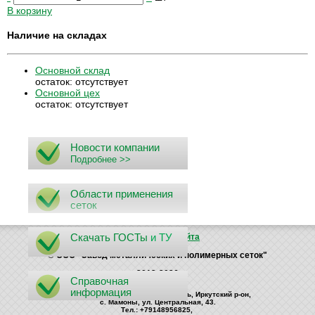
В корзину
Наличие на складах
Основной склад
остаток:
отсутствует
Основной цех
остаток:
отсутствует
Новости компании
Подробнее >>
Области применения
сеток
Скачать ГОСТы
и ТУ
Поиск
Карта сайта
© ООО "Завод металлических и полимерных сеток"
2012-2026
Справочная
информация
Россия, 664535, Иркутская область, Иркутский р-он,
с. Мамоны, ул. Центральная, 43.
Тел.: +79148956825,