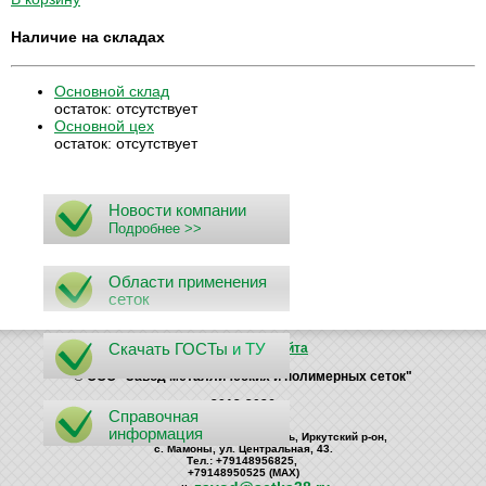
Наличие на складах
Основной склад
остаток:
отсутствует
Основной цех
остаток:
отсутствует
Новости компании
Подробнее >>
Области применения
сеток
Скачать ГОСТы
и ТУ
Поиск
Карта сайта
© ООО "Завод металлических и полимерных сеток"
2012-2026
Справочная
информация
Россия, 664535, Иркутская область, Иркутский р-он,
с. Мамоны, ул. Центральная, 43.
Тел.: +79148956825,
+79148950525 (MAX)