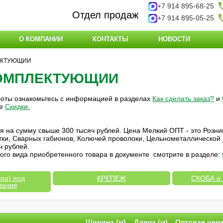
+7 914 895-68-25
Отдел продаж
+7 914 895-05-25
О КОМПАНИИ
КОНТАКТЫ
НОВОСТИ
ЕКТУЮЩИИ
КОМПЛЕКТУЮЩИИ
боты ознакомьтесь с информацией в разделах
Как сделать заказ?
и
ле
Скидки
.
ия на сумму свыше 300 тысяч рублей. Цена Мелкий ОПТ - это Розни
етки, Сварных габионов, Колючей проволоки, Цельнометаллической
ч рублей.
ого вида приобретенного товара в документе смотрите в разделе:
ра) под
КРЕПЕЖ
СКОБА и
вание
Ширина (м)
Длина (м)
Оптовая цен