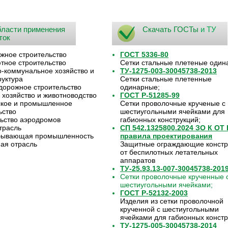
ласти применения
Скачать ГОСТы
и ТУ
ток
жное строительство
ГОСТ 5336-80
ное строительство
Сетки стальные плетеные один
коммунальное хозяйство и
ТУ-1275-003-30045738-2013
уктура
Сетки стальные плетенные
орожное строительство
одинарные;
 хозяйство и животноводство
ГОСТ Р-51285-99
ское и промышленное
Сетки проволочные крученые с
ьство
шестиугольными ячейками для
ьство аэродромов
габионных конструкций;
трасль
СП 542.1325800.2024 ЗО К ОТ
бывающая промышленность
правила проектирования
ая отрасль
Защитные ограждающие констр
от беспилотных летательных
аппаратов
ТУ-25.93.13-007-30045738-201
Сетки проволочные крученные 
шестиугольными ячейками;
ГОСТ Р-52132-2003
Изделия из сетки проволочной
крученной с шестиугольными
ячейками для габионных констр
ТУ-1275-005-30045738-2014