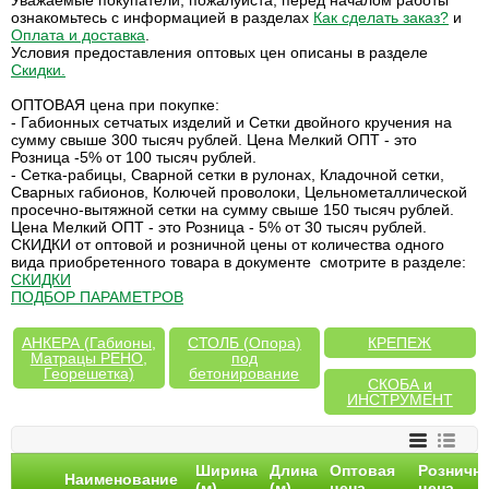
Уважаемые покупатели, пожалуйста, перед началом работы
ознакомьтесь с информацией в разделах
Как сделать заказ?
и
Оплата и доставка
.
Условия предоставления оптовых цен описаны в разделе
Скидки
.
ОПТОВАЯ цена при покупке:
- Габионных сетчатых изделий и Сетки двойного кручения на
сумму свыше 300 тысяч рублей. Цена Мелкий ОПТ - это
Розница -5% от 100 тысяч рублей.
- Сетка-рабицы, Сварной сетки в рулонах, Кладочной сетки,
Сварных габионов, Колючей проволоки, Цельнометаллической
просечно-вытяжной сетки на сумму свыше 150 тысяч рублей.
Цена Мелкий ОПТ - это Розница - 5% от 30 тысяч рублей.
СКИДКИ от оптовой и розничной цены от количества одного
вида приобретенного товара в документе смотрите в разделе:
СКИДКИ
ПОДБОР ПАРАМЕТРОВ
АНКЕРА (Габионы,
СТОЛБ (Опора)
КРЕПЕЖ
Матрацы РЕНО,
под
Георешетка)
бетонирование
СКОБА и
ИНСТРУМЕНТ
Ширина
Длина
Оптовая
Розничн
Наименование
(м)
(м)
цена
цена