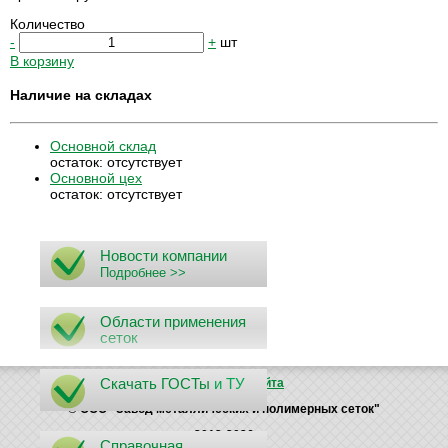
Количество
-
+
шт
В корзину
Наличие на складах
Основной склад
остаток:
отсутствует
Основной цех
остаток:
отсутствует
Новости компании
Подробнее >>
Области применения
сеток
Скачать ГОСТы
и ТУ
Поиск
Карта сайта
© ООО "Завод металлических и полимерных сеток"
2012-2026
Справочная