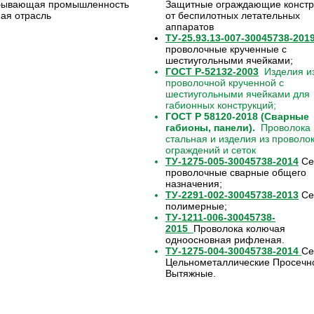
бывающая промышленность
Защитные ограждающие констр
ая отрасль
от беспилотных летательных
аппаратов
ТУ-25.93.13-007-30045738-201
проволочные крученные с
шестиугольными ячейками;
ГОСТ Р-52132-2003
Изделия из
проволочной крученной с
шестиугольными ячейками для
габионных конструкций;
ГОСТ Р 58120-2018 (Сварные
габионы, панели).
Проволока
стальная и изделия из проволо
ограждений и сеток
ТУ-1275-005-30045738-2014
Се
проволочные сварные общего
назначения;
ТУ-2291-002-30045738-2013
Се
полимерные;
ТУ-1211-006-30045738-
2015
Проволока колючая
одноосновная рифленая.
ТУ-1275-004-30045738-2014
Се
Цельнометаллические Просечн
Вытяжные.