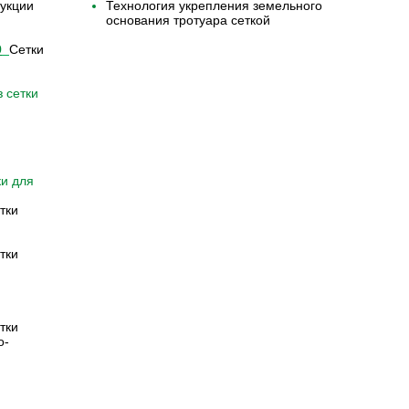
укции
Технология укрепления земельного
основания тротуара сеткой
9
Сетки
 сетки
ки для
тки
тки
тки
о-