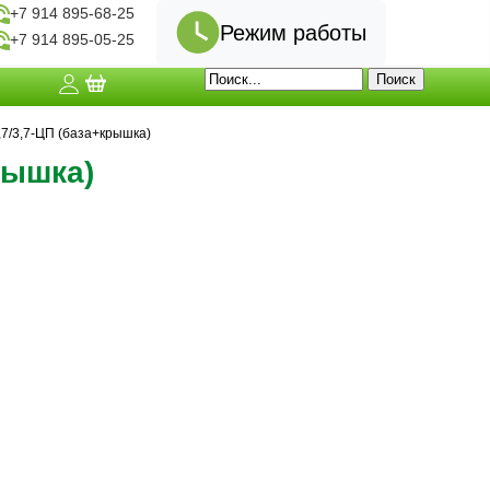
+7 914 895-68-25
Режим работы
+7 914 895-05-25
7/3,7-ЦП (база+крышка)
рышка)