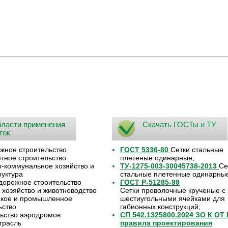
ласти применения
Скачать ГОСТы
и ТУ
ток
жное строительство
ГОСТ 5336-80
Сетки стальные
ное строительство
плетеные одинарные;
коммунальное хозяйство и
ТУ-1275-003-30045738-2013
Се
уктура
стальные плетенные одинарны
орожное строительство
ГОСТ Р-51285-99
 хозяйство и животноводство
Сетки проволочные крученые с
ское и промышленное
шестиугольными ячейками для
ьство
габионных конструкций;
ьство аэродромов
СП 542.1325800.2024 ЗО К ОТ
трасль
правила проектирования