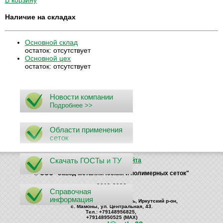
Наличие на складах
Основной склад
остаток:
отсутствует
Основной цех
остаток:
отсутствует
Новости компании
Подробнее >>
Области применения
сеток
Скачать ГОСТы
и ТУ
Поиск
Карта сайта
© ООО "Завод металлических и полимерных сеток"
2012-2026
Справочная
информация
Россия, 664535, Иркутская область, Иркутский р-он,
с. Мамоны, ул. Центральная, 43.
Тел.: +79148956825,
+79148950525 (MAX)