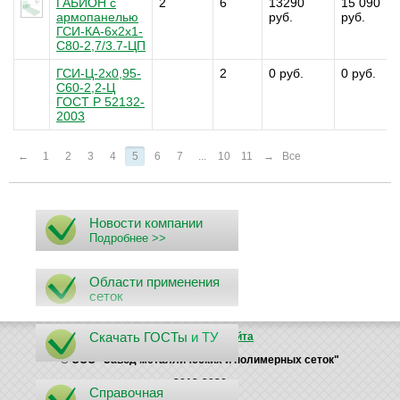
ГАБИОН с
2
6
13290
15 090
армопанелью
руб.
руб.
ГСИ-КА-6х2х1-
С80-2,7/3.7-ЦП
ГСИ-Ц-2х0,95-
2
0 руб.
0 руб.
С60-2,2-Ц
ГОСТ Р 52132-
2003
←
1
2
3
4
5
6
7
...
10
11
→
Все
Новости компании
Подробнее >>
Области применения
сеток
Скачать ГОСТы
и ТУ
Поиск
Карта сайта
© ООО "Завод металлических и полимерных сеток"
2012-2026
Справочная