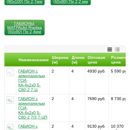
(80х100) Пр 2,7мм
(60х80) Пр 2,2 мм
ГАБИОНЫ,
МАТРАЦЫ Ячейка
(60х80) Пр 2,4мм
Ширина
Длина
Оптовая
Розничн
Наименование
(м)
(м)
цена
цена
ГАБИОН с
2
4
4930 руб.
5 590 руб
армопанелью
ГСИ-
КА-4х2х0,5-
С80-2,7-Ц
ГАБИОН с
2
4
7690 руб.
8 730 руб
армопанелью
ГСИ-
КА-4х2х0,5-
С80-2,7/3,7-ЦП
ГАБИОН с
2
4
9130 руб.
10 370